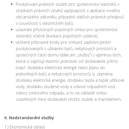
Poskytování právních služeb pro společenství vlastníků v
otázkách právních vztahů vyplývajících z aplikace nového
občanského zákoníku, případně dalších právních předpisů
v souvislosti s vlastnictvím bytů,
uzavírání příslušných pojistných smluv pro společenství
vlastníků včetně likvidace pojistných událostí,
veškeré přípravné kroky pro smluvní zajištění plnění
poskytovaných s užíváním bytů, nebytových prostorů a
společných částí domu (dále jen „služby“) s výjimkou těch,
která si zajišťují vlastníci jednotek od dodavatele přímo
(např. dodávka elektrické energie nebo plynu do
jednotlivých bytů a nebytových prostorů), tj. zejména
dodávku elektrické energie, dodávku tepla a teplé užitkové
vody, dodávku studené vody a odvod odpadních vod,
odvoz směsného odpadu, a to na základě smluv
uzavřených mezi dodavateli těchto služeb a mandantem.
II. Nadstandardní služby
1.) Ekonomická oblast