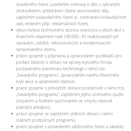
stavebního řízení, uzavřením smlouvy o dílo s vybraným
zhotovitelem, přebíráním řádně ukončeného díla,
zajištěním kolaudačního řízení vč. odstranění kolaudačních
vad, vedením příp. reklamačních řízení,
výkon funkce technického dozoru investora u všech akcí s
finančním objemem nad 100.000,- Kč realizovaných při
opravách, údržbě, rekonstrukcích a modernizacích
spravovaného domu,
práce spojené s přípravou a zpracováním podkladů pro
podání žádosti o dotaci na opravy bytového fondu
postaveného panelovou technologií v rámci tzv.
„havarijního programu“, zpracováním návrhu finančního
krytí akce a uplatněním žádosti,
práce spojené s převzetím dotace poskytnuté v rámci tzv.
„havarijního programu“, zajištěním jejího účelového využití,
čerpáním a finálním vyúčtováním ve smyslu obecně
platných předpisů,
práce spojené se zajištěním státních dotací v rámci
státních podpůrných programů,
práce spojené s provedením výběrového řízení u zakázky