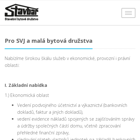
Otevř
men
Pro SVJ a malá bytová družstva
Nabízíme širokou škálu služeb v ekonomické, provozní i právní
oblasti:
I. Základní nabídka
1.) Ekonomická oblast
Vedení podvojného účetnictví a výkaznictví (bankovních
dokladů, faktur a jiných dokladů),
vedení evidence nákladů spojených se zajišťováním správy
a údržby společných částí domu, včetně zpracování
přehledné finanční zprávy,
sledování plateb vlastníků jednotek na základě bankovních