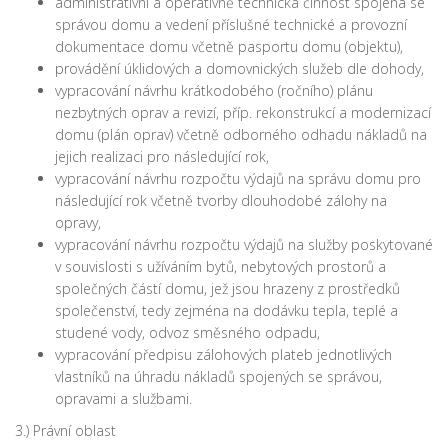
administrativní a operativně technická činnost spojená se
správou domu a vedení příslušné technické a provozní
dokumentace domu včetně pasportu domu (objektu),
provádění úklidových a domovnických služeb dle dohody,
vypracování návrhu krátkodobého (ročního) plánu
nezbytných oprav a revizí, příp. rekonstrukcí a modernizací
domu (plán oprav) včetně odborného odhadu nákladů na
jejich realizaci pro následující rok,
vypracování návrhu rozpočtu výdajů na správu domu pro
následující rok včetně tvorby dlouhodobé zálohy na
opravy,
vypracování návrhu rozpočtu výdajů na služby poskytované
v souvislosti s užíváním bytů, nebytových prostorů a
společných částí domu, jež jsou hrazeny z prostředků
společenství, tedy zejména na dodávku tepla, teplé a
studené vody, odvoz směsného odpadu,
vypracování předpisu zálohových plateb jednotlivých
vlastníků na úhradu nákladů spojených se správou,
opravami a službami.
3.) Právní oblast