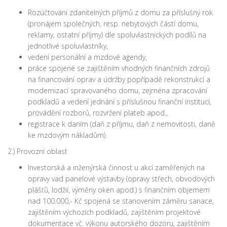
Rozúčtování zdanitelných příjmů z domu za příslušný rok
(pronájem společných, resp. nebytových částí domu,
reklamy, ostatní příjmy) dle spoluvlastnických podílů na
jednotlivé spoluvlastníky,
vedení personální a mzdové agendy,
práce spojené se zajištěním vhodných finančních zdrojů
na financování oprav a údržby popřípadě rekonstrukcí a
modernizací spravovaného domu, zejména zpracování
podkladů a vedení jednání s příslušnou finanční institucí,
provádění rozborů, rozvržení plateb apod.,
registrace k daním (daň z příjmu, daň z nemovitosti, daně
ke mzdovým nákladům).
2.) Provozní oblast
Investorská a inženýrská činnost u akcí zaměřených na
opravy vad panelové výstavby (opravy střech, obvodových
plášťů, lodžií, výměny oken apod.) s finančním objemem
nad 100.000,- Kč spojená se stanovením záměru sanace,
zajištěním výchozích podkladů, zajištěním projektové
dokumentace vč. výkonu autorského dozoru, zajištěním