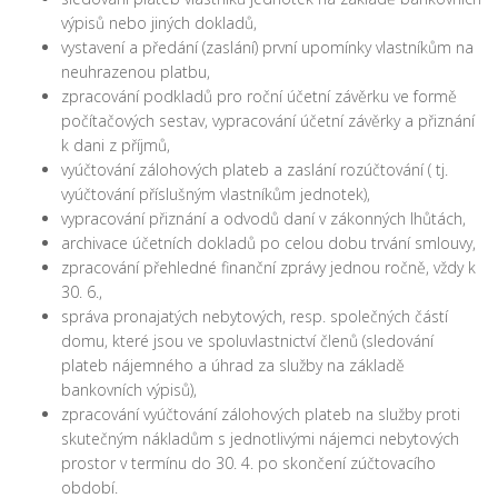
výpisů nebo jiných dokladů,
vystavení a předání (zaslání) první upomínky vlastníkům na
neuhrazenou platbu,
zpracování podkladů pro roční účetní závěrku ve formě
počítačových sestav, vypracování účetní závěrky a přiznání
k dani z příjmů,
vyúčtování zálohových plateb a zaslání rozúčtování ( tj.
vyúčtování příslušným vlastníkům jednotek),
vypracování přiznání a odvodů daní v zákonných lhůtách,
archivace účetních dokladů po celou dobu trvání smlouvy,
zpracování přehledné finanční zprávy jednou ročně, vždy k
30. 6.,
správa pronajatých nebytových, resp. společných částí
domu, které jsou ve spoluvlastnictví členů (sledování
plateb nájemného a úhrad za služby na základě
bankovních výpisů),
zpracování vyúčtování zálohových plateb na služby proti
skutečným nákladům s jednotlivými nájemci nebytových
prostor v termínu do 30. 4. po skončení zúčtovacího
období.