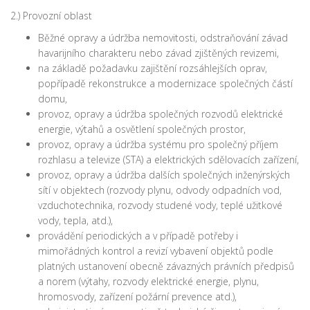
2.) Provozní oblast
Běžné opravy a údržba nemovitosti, odstraňování závad
havarijního charakteru nebo závad zjištěných revizemi,
na základě požadavku zajištění rozsáhlejších oprav,
popřípadě rekonstrukce a modernizace společných částí
domu,
provoz, opravy a údržba společných rozvodů elektrické
energie, výtahů a osvětlení společných prostor,
provoz, opravy a údržba systému pro společný příjem
rozhlasu a televize (STA) a elektrických sdělovacích zařízení,
provoz, opravy a údržba dalších společných inženýrských
sítí v objektech (rozvody plynu, odvody odpadních vod,
vzduchotechnika, rozvody studené vody, teplé užitkové
vody, tepla, atd.),
provádění periodických a v případě potřeby i
mimořádných kontrol a revizí vybavení objektů podle
platných ustanovení obecně závazných právních předpisů
a norem (výtahy, rozvody elektrické energie, plynu,
hromosvody, zařízení požární prevence atd.),