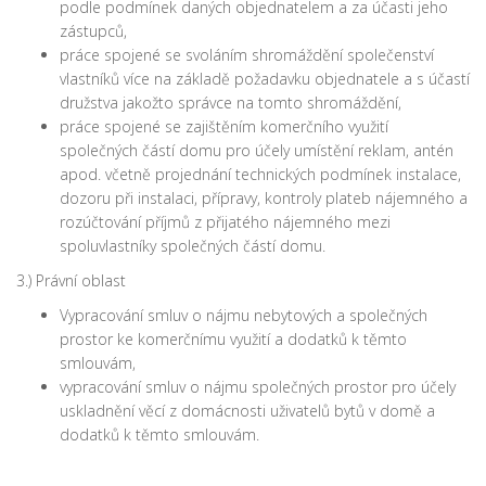
podle podmínek daných objednatelem a za účasti jeho
zástupců,
práce spojené se svoláním shromáždění společenství
vlastníků více na základě požadavku objednatele a s účastí
družstva jakožto správce na tomto shromáždění,
práce spojené se zajištěním komerčního využití
společných částí domu pro účely umístění reklam, antén
apod. včetně projednání technických podmínek instalace,
dozoru při instalaci, přípravy, kontroly plateb nájemného a
rozúčtování příjmů z přijatého nájemného mezi
spoluvlastníky společných částí domu.
3.) Právní oblast
Vypracování smluv o nájmu nebytových a společných
prostor ke komerčnímu využití a dodatků k těmto
smlouvám,
vypracování smluv o nájmu společných prostor pro účely
uskladnění věcí z domácnosti uživatelů bytů v domě a
dodatků k těmto smlouvám.